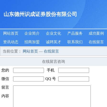
山东德州识成证券股份有限公司
网站首页
企业简介
企业文化
产品服务
成功案例
资讯动态
招商加盟
诚聘英才
联系我们
在线留言
当前位置：
网站首页
—
在线留言
在线留言咨询
您的
手机
姓名
微信
*
QQ 号
号码
*
号码
留言
码
内容